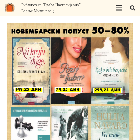
Библиотека "Браћа Настасијевић"
Горњи Милановац
Почетна
О нама
Одељења
Програм за децу
Издавачка делатност
Књижара
Правна акта