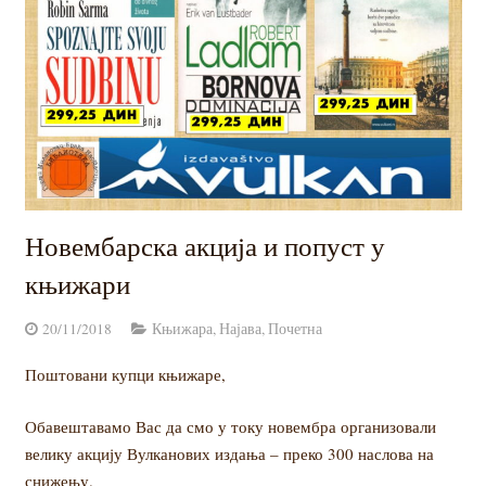
Контакт
Новембарска акција и попуст у
књижари
20/11/2018
Књижара
,
Најава
,
Почетна
Поштовани купци књижаре,
Обавештавамо Вас да смо у току новембра организовали
велику акцију Вулканових издања – преко 300 наслова на
снижењу.