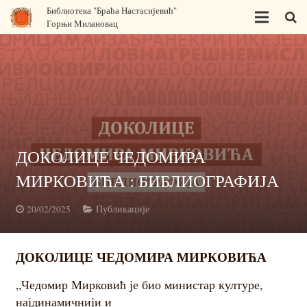
Библиотека "Браћа Настасијевић"
Горњи Милановац
Почетна
О нама
Одељења
ДОКОЛИЦЕ ЧЕДОМИРА
МИРКОВИЋА : БИБЛИОГРАФИЈА
Програм за децу
20/02/2025
Публикације
Издавачка делатност
ДОКОЛИЦЕ ЧЕДОМИРА МИРКОВИЋА
Књижара
„Чедомир Мирковић је био министар културе,
најдинамичнији и
Правна акта