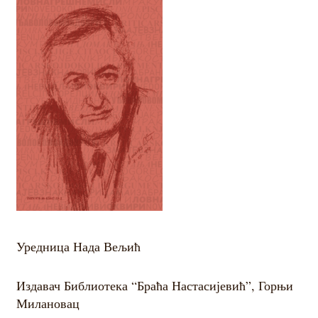
Уредница Нада Вељић
Издавач Библиотека “Браћа Настасијевић”, Горњи
Милановац