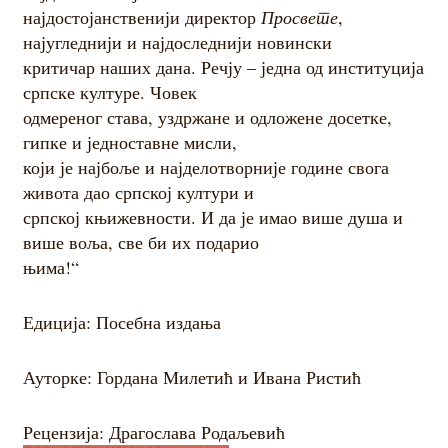
најдостојанственији директор
Просвете
,
најугледнији и најдоследнији новински
Контакт
критичар наших дана. Речју – једна од институција
српске културе. Човек
одмереног става, уздржане и одложене досетке,
гипке и једноставне мисли,
који је најбоље и најделотворније године свога
живота дао српској култури и
српској књижевности. И да је имао више душа и
више воља, све би их подарио
њима!“
Едиција: Посебна издања
Ауторке: Гордана Милетић и Ивана Ристић
Рецензија: Драгослава Родаљевић