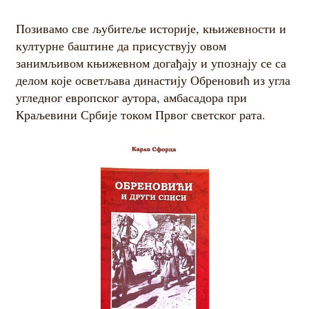
Позивамо све љубитеље историје, књижевности и
културне баштине да присуствују овом
занимљивом књижевном догађају и упознају се са
делом које осветљава династију Обреновић из угла
угледног европског аутора, амбасадора при
Краљевини Србије током Првог светског рата.