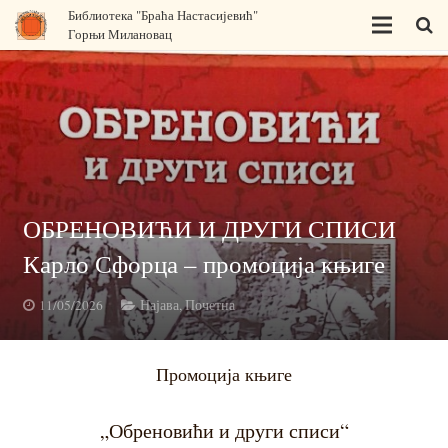
Библиотека "Браћа Настасијевић"
Горњи Милановац
Почетна
О нама
Одељења
ОБРЕНОВИЋИ И ДРУГИ СПИСИ
Карло Сфорца – промоција књиге
Програм за децу
11/05/2026
Најава
,
Почетна
Издавачка делатност
Промоција књиге
Књижара
„Обреновићи и други списи“
Правна акта