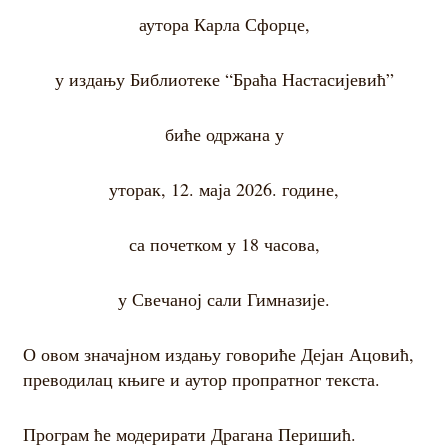
аутора Карла Сфорце,
Контакт
у издању Библиотеке “Браћа Настасијевић”
биће одржана у
уторак, 12. маја 2026. године,
са почетком у 18 часова,
у Свечаној сали Гимназије.
О овом значајном издању говориће Дејан Ацовић,
преводилац књиге и аутор пропратног текста.
Програм ће модерирати Драгана Перишић.